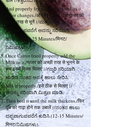
डालें।/ಕತ್ತರಿಸಿದ ಗಜ್ಜರಿ ಸೇರಿಸಿ.
And properly fry the Carrot until its
color changes./और रंग बदलने तक गाजर को
अच्छी तरह से भूनें।/ಮತ್ತು ಗಜ್ಜರಿ ಬಣ್ಣ
ಬದಲಾಗುವವರೆಗೆ ಅದನ್ನು ಸರಿಯಾಗಿ
ಹುರಿಯಿರಿ(20-25 Minutes/मिनट/
ನಿಮಿಷಗಳು).
Once Carrot fried properly add the
Milk to it./गाजर को अच्छी तरह से भूनने के
बाद इसमें मिल्क मिलाएं।/ಗಜ್ಜರಿ ಸರಿಯಾಗಿ
ಹುರಿದ ನಂತರ ಅದಕ್ಕೆ ಹಾಲು ಸೇರಿಸಿ.
Mix it properly./इसे ठीक से मिलाएं।/
ಅದನ್ನು ಸರಿಯಾಗಿ ಮಿಶ್ರಣ ಮಾಡಿ.
Then boil it until the milk thickens./फिर
दूध को गाढ़ा होने तक उबालें।/ನಂತರ ಹಾಲು
ದಪ್ಪವಾಗುವವರೆಗೆ ಕುದಿಸಿ.(12-15 Minutes/
मिनट/ನಿಮಿಷಗಳು).