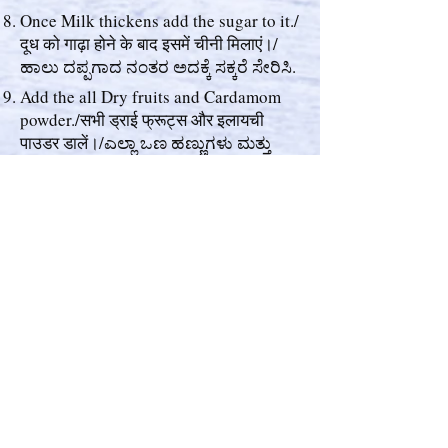
Once Milk thickens add the sugar to it./
दूध को गाढ़ा होने के बाद इसमें चीनी मिलाएं।/
ಹಾಲು ದಪ್ಪಗಾದ ನಂತರ ಅದಕ್ಕೆ ಸಕ್ಕರೆ ಸೇರಿಸಿ.
Add the all Dry fruits and Cardamom
powder./सभी ड्राई फ्रूट्स और इलायची
पाउडर डालें।/ಎಲ್ಲಾ ಒಣ ಹಣ್ಣುಗಳು ಮತ್ತು
ಏಲಕ್ಕಿ ಪುಡಿಯನ್ನು ಸೇರಿಸಿ.
Then boil it until the water evaporates,
that is generated after adding sugar./
फिर इसे तब तक उबालें जब तक कि पानी वाष्पित
न हो जाए, जो कि चीनी मिलाने के बाद उत्पन्न
होता है।/ ಸಕ್ಕರೆ ಸೇರಿಸಿದ ನಂತರ
ಉತ್ಪತ್ತಿಯಾಗುವ ನೀರು ಆವಿಯಾಗುವವರೆಗೆ
ಕುದಿಸಿ.(10-12 Minutes/मिनट/ನಿಮಿಷಗಳು).
After 10-12 minutes the Carrot Halwa
will be ready./ 10-12 मिनट के बाद गाजर
का हलवा तैयार हो जाएगा।/10-12 ನಿಮಿಷಗಳ