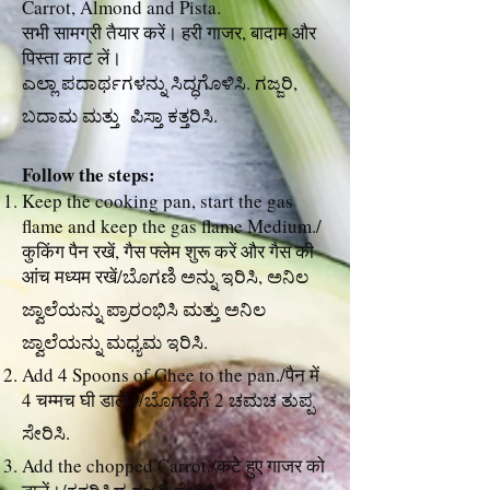
Carrot, Almond and Pista.
सभी सामग्री तैयार करें। हरी गाजर, बादाम और
पिस्ता काट लें।
ಎಲ್ಲಾ ಪದಾರ್ಥಗಳನ್ನು ಸಿದ್ಧಗೊಳಿಸಿ. ಗಜ್ಜರಿ,
ಬದಾಮ ಮತ್ತು ಪಿಸ್ತಾ ಕತ್ತರಿಸಿ.
Follow the steps:
Keep the cooking pan, start the gas
flame and keep the gas flame Medium./
कुकिंग पैन रखें, गैस फ्लेम शुरू करें और गैस की
आंच मध्यम रखें/ಬೊಗಣಿ ಅನ್ನು ಇರಿಸಿ, ಅನಿಲ
ಜ್ವಾಲೆಯನ್ನು ಪ್ರಾರಂಭಿಸಿ ಮತ್ತು ಅನಿಲ
ಜ್ವಾಲೆಯನ್ನು ಮಧ್ಯಮ ಇರಿಸಿ.
Add 4 Spoons of Ghee to the pan./पैन में
4 चम्मच घी डालें।/ಬೊಗಣಿಗೆ 2 ಚಮಚ ತುಪ್ಪ
ಸೇರಿಸಿ.
Add the chopped Carrot./कटे हुए गाजर को