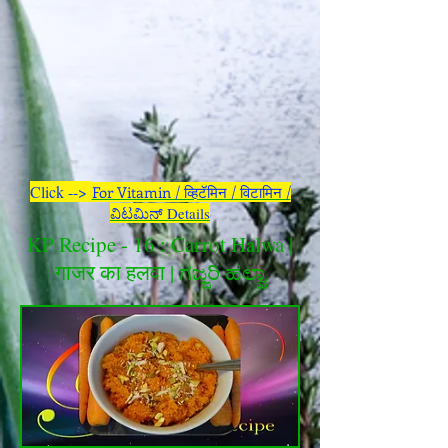
Click -->
For Vitamin / व्हिटॅमिन / विटामिन /
ವಿಟಮಿನ್
Details
KP Recipe - 16 : Carrot Halwa |
गाजर का हलवा | ಗಜ್ಜರಿ ಹಲ್ವಾ