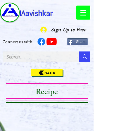
IAavishkar
Sign Up is Free
Connect us with
Share
BACK
Recipe