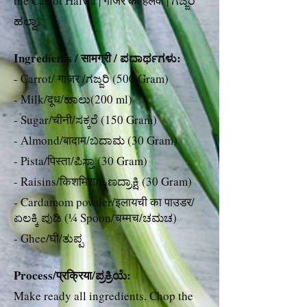
the Carrot Halwa | गाजर का हलवा | ಗಜ್ಜರಿ
ಹಲ್ವಾ.
Ingredients / सामग्री / ಪದಾರ್ಥಗಳು:
- Carrot/ गाजर /ಗಜ್ಜರಿ (500 Gram)
- Milk/दूध/ಹಾಲು(200 ml)
- Sugar/चीनी/ಸಕ್ಕರೆ (150 Gram)
- Almond/बादाम/ಬದಾಮ (30 Gram)
- Pista/पिस्ता/ಪಿಸ್ತಾ (30 Gram)
- Raisins/किशमिश/ಒಣದ್ರಾಕ್ಷಿ (30 Gram)
- Cardamom powder/इलायची का पाउडर/
ಏಲಕ್ಕಿ ಪುಡಿ (¼ Spoon/चम्मच/ಚಮಚ)
- Ghee/घी/ತುಪ್ಪ
Process/प्रक्रिया/ಪ್ರಕ್ರಿಯೆ:
Make ready all ingredients. Chop the